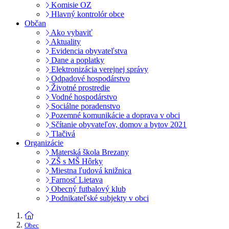
Komisie OZ
Hlavný kontrolór obce
Občan
Ako vybaviť
Aktuality
Evidencia obyvateľstva
Dane a poplatky
Elektronizácia verejnej správy
Odpadové hospodárstvo
Životné prostredie
Vodné hospodárstvo
Sociálne poradenstvo
Pozemné komunikácie a doprava v obci
Sčítanie obyvateľov, domov a bytov 2021
Tlačivá
Organizácie
Materská škola Brezany
ZŠ s MŠ Hôrky
Miestna ľudová knižnica
Farnosť Lietava
Obecný futbalový klub
Podnikateľské subjekty v obci
Obec