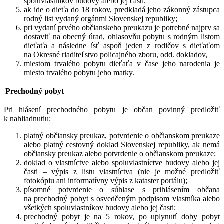
spoluvlastníkov budovy alebo jej časti;
ak ide o dieťa do 18 rokov, predkladá jeho zákonný zástupca
rodný list vydaný orgánmi Slovenskej republiky;
pri vydaní prvého občianskeho preukazu je potrebné najprv sa
dostaviť na obecný úrad, ohlasovňu pobytu s rodným listom
dieťaťa a následne ísť aspoň jeden z rodičov s dieťaťom
na Okresné riaditeľstvo policajného zboru, odd. dokladov,
miestom trvalého pobytu dieťaťa v čase jeho narodenia je
miesto trvalého pobytu jeho matky.
Prechodný pobyt
Pri hlásení prechodného pobytu je občan povinný predložiť
k nahliadnutiu:
platný občiansky preukaz, potvrdenie o občianskom preukaze
alebo platný cestovný doklad Slovenskej republiky, ak nemá
občiansky preukaz alebo potvrdenie o občianskom preukaze;
doklad o vlastníctve alebo spoluvlastníctve budovy alebo jej
časti – výpis z listu vlastníctva (nie je možné predložiť
fotokópiu ani informatívny výpis z kataster portálu);
písomné potvrdenie o súhlase s prihlásením občana
na prechodný pobyt s osvedčeným podpisom vlastníka alebo
všetkých spoluvlastníkov budovy alebo jej časti;
prechodný pobyt je na 5 rokov, po uplynutí doby pobyt