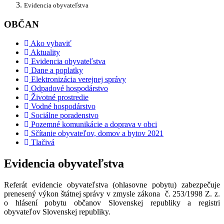
Evidencia obyvateľstva
OBČAN
Ako vybaviť
Aktuality
Evidencia obyvateľstva
Dane a poplatky
Elektronizácia verejnej správy
Odpadové hospodárstvo
Životné prostredie
Vodné hospodárstvo
Sociálne poradenstvo
Pozemné komunikácie a doprava v obci
Sčítanie obyvateľov, domov a bytov 2021
Tlačivá
Evidencia obyvateľstva
Referát evidencie obyvateľstva (ohlasovne pobytu) zabezpečuje
prenesený výkon štátnej správy v zmysle zákona č. 253/1998 Z. z.
o hlásení pobytu občanov Slovenskej republiky a registri
obyvateľov Slovenskej republiky.