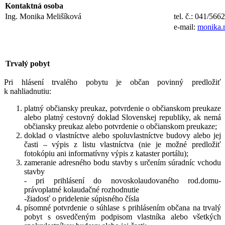
Kontaktná osoba
Ing. Monika Melišíková
tel. č.: 041/566
e-mail:
monika.
Trvalý pobyt
Pri hlásení trvalého pobytu je občan povinný predložiť
k nahliadnutiu:
platný občiansky preukaz, potvrdenie o občianskom preukaze
alebo platný cestovný doklad Slovenskej republiky, ak nemá
občiansky preukaz alebo potvrdenie o občianskom preukaze;
doklad o vlastníctve alebo spoluvlastníctve budovy alebo jej
časti – výpis z listu vlastníctva (nie je možné predložiť
fotokópiu ani informatívny výpis z kataster portálu);
zameranie adresného bodu stavby s určením súradníc vchodu
stavby
- pri prihlásení do novoskolaudovaného rod.domu-
právoplatné kolaudačné rozhodnutie
-žiadosť o pridelenie súpisného čísla
písomné potvrdenie o súhlase s prihlásením občana na trvalý
pobyt s osvedčeným podpisom vlastníka alebo všetkých