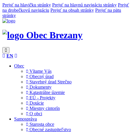
Prejsť na hlavičku stránky
Prejsť na hlavnú navigáciu stránky
Prejsť
na drobečkovú navigáciu
Prejsť na obsah stránky
Prejsť na pätu
stránky
Obec Brezany
EN
Obec
Vítame Vás
Obecný úrad
Stavebný úrad Strečno
Dokumenty
Katastrálne územie
EÚ - Projekty
Dotácie
Miestny cintorín
O obci
Samospráva
Starosta obce
Obecné zastupiteľstvo