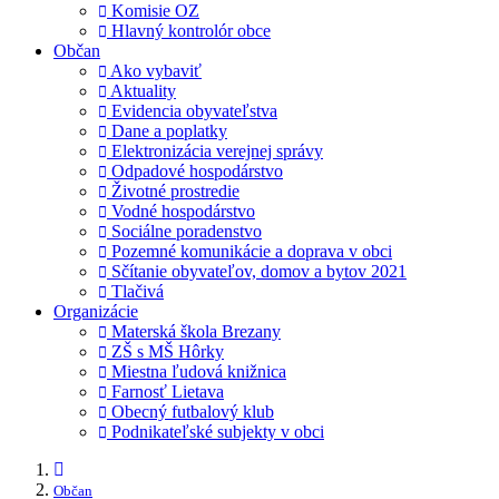
Komisie OZ
Hlavný kontrolór obce
Občan
Ako vybaviť
Aktuality
Evidencia obyvateľstva
Dane a poplatky
Elektronizácia verejnej správy
Odpadové hospodárstvo
Životné prostredie
Vodné hospodárstvo
Sociálne poradenstvo
Pozemné komunikácie a doprava v obci
Sčítanie obyvateľov, domov a bytov 2021
Tlačivá
Organizácie
Materská škola Brezany
ZŠ s MŠ Hôrky
Miestna ľudová knižnica
Farnosť Lietava
Obecný futbalový klub
Podnikateľské subjekty v obci
Občan