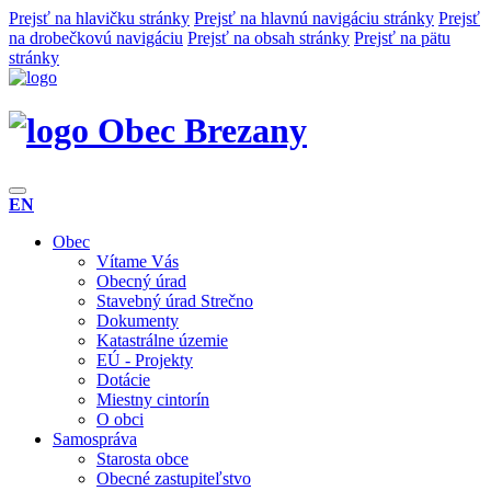
Prejsť na hlavičku stránky
Prejsť na hlavnú navigáciu stránky
Prejsť
na drobečkovú navigáciu
Prejsť na obsah stránky
Prejsť na pätu
stránky
Obec Brezany
EN
Obec
Vítame Vás
Obecný úrad
Stavebný úrad Strečno
Dokumenty
Katastrálne územie
EÚ - Projekty
Dotácie
Miestny cintorín
O obci
Samospráva
Starosta obce
Obecné zastupiteľstvo