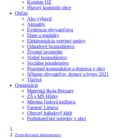
Komisie OZ
Hlavný kontrolór obce
Občan
Ako vybaviť
Aktuality
Evidencia obyvateľstva
Dane a poplatky
Elektronizácia verejnej správy
Odpadové hospodárstvo
Životné prostredie
Vodné hospodárstvo
Sociálne poradenstvo
Pozemné komunikácie a doprava v obci
Sčítanie obyvateľov, domov a bytov 2021
Tlačivá
Organizácie
Materská škola Brezany
ZŠ s MŠ Hôrky
Miestna ľudová knižnica
Farnosť Lietava
Obecný futbalový klub
Podnikateľské subjekty v obci
Zverejňovanie dokumentov