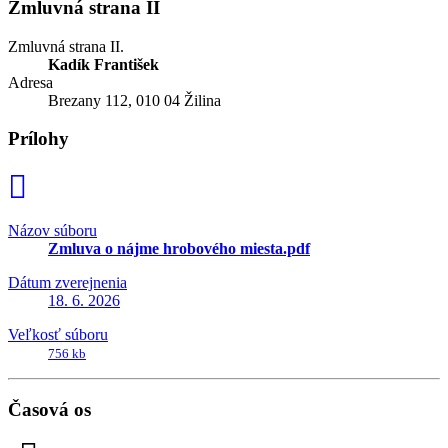
Zmluvná strana II
Zmluvná strana II.
Kadík František
Adresa
Brezany 112, 010 04 Žilina
Prílohy
Názov súboru
Zmluva o nájme hrobového miesta.pdf
Dátum zverejnenia
18. 6. 2026
Veľkosť súboru
756 kb
Časová os