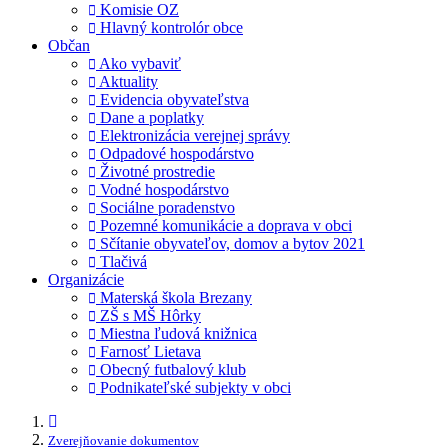
Komisie OZ
Hlavný kontrolór obce
Občan
Ako vybaviť
Aktuality
Evidencia obyvateľstva
Dane a poplatky
Elektronizácia verejnej správy
Odpadové hospodárstvo
Životné prostredie
Vodné hospodárstvo
Sociálne poradenstvo
Pozemné komunikácie a doprava v obci
Sčítanie obyvateľov, domov a bytov 2021
Tlačivá
Organizácie
Materská škola Brezany
ZŠ s MŠ Hôrky
Miestna ľudová knižnica
Farnosť Lietava
Obecný futbalový klub
Podnikateľské subjekty v obci
Zverejňovanie dokumentov