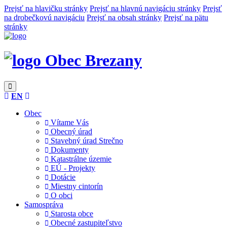
Prejsť na hlavičku stránky
Prejsť na hlavnú navigáciu stránky
Prejsť
na drobečkovú navigáciu
Prejsť na obsah stránky
Prejsť na pätu
stránky
Obec Brezany
EN
Obec
Vítame Vás
Obecný úrad
Stavebný úrad Strečno
Dokumenty
Katastrálne územie
EÚ - Projekty
Dotácie
Miestny cintorín
O obci
Samospráva
Starosta obce
Obecné zastupiteľstvo