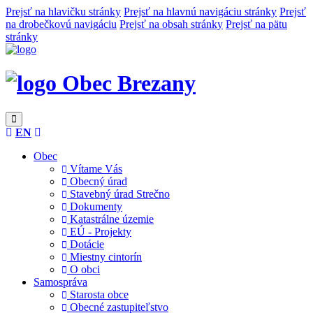
Prejsť na hlavičku stránky
Prejsť na hlavnú navigáciu stránky
Prejsť
na drobečkovú navigáciu
Prejsť na obsah stránky
Prejsť na pätu
stránky
Obec Brezany
EN
Obec
Vítame Vás
Obecný úrad
Stavebný úrad Strečno
Dokumenty
Katastrálne územie
EÚ - Projekty
Dotácie
Miestny cintorín
O obci
Samospráva
Starosta obce
Obecné zastupiteľstvo