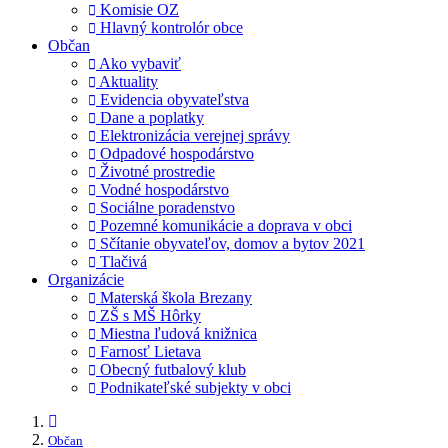
Komisie OZ
Hlavný kontrolór obce
Občan
Ako vybaviť
Aktuality
Evidencia obyvateľstva
Dane a poplatky
Elektronizácia verejnej správy
Odpadové hospodárstvo
Životné prostredie
Vodné hospodárstvo
Sociálne poradenstvo
Pozemné komunikácie a doprava v obci
Sčítanie obyvateľov, domov a bytov 2021
Tlačivá
Organizácie
Materská škola Brezany
ZŠ s MŠ Hôrky
Miestna ľudová knižnica
Farnosť Lietava
Obecný futbalový klub
Podnikateľské subjekty v obci
Občan