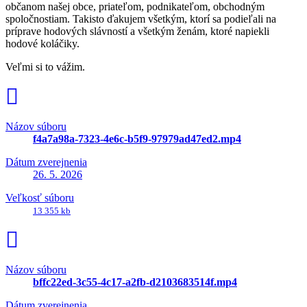
občanom našej obce, priateľom, podnikateľom, obchodným
spoločnostiam. Takisto ďakujem všetkým, ktorí sa podieľali na
príprave hodových slávností a všetkým ženám, ktoré napiekli
hodové koláčiky.
Veľmi si to vážim.
Názov súboru
f4a7a98a-7323-4e6c-b5f9-97979ad47ed2.mp4
Dátum zverejnenia
26. 5. 2026
Veľkosť súboru
13 355 kb
Názov súboru
bffc22ed-3c55-4c17-a2fb-d2103683514f.mp4
Dátum zverejnenia